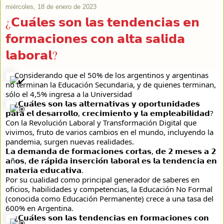
miércoles, 18 de enero de 2023
¿𝗖𝘂𝗮́𝗹𝗲𝘀 𝘀𝗼𝗻 𝗹𝗮𝘀 𝘁𝗲𝗻𝗱𝗲𝗻𝗰𝗶𝗮𝘀 𝗲𝗻
𝗳𝗼𝗿𝗺𝗮𝗰𝗶𝗼𝗻𝗲𝘀 𝗰𝗼𝗻 𝗮𝗹𝘁𝗮 𝘀𝗮𝗹𝗶𝗱𝗮
𝗹𝗮𝗯𝗼𝗿𝗮𝗹?
Considerando que el 50% de los argentinos y argentinas 
no terminan la Educación Secundaria, y de quienes terminan, 
sólo el 4,5% ingresa a la Universidad 
¿𝗖𝘂𝗮́𝗹𝗲𝘀 𝘀𝗼𝗻 𝗹𝗮𝘀 𝗮𝗹𝘁𝗲𝗿𝗻𝗮𝘁𝗶𝘃𝗮𝘀 𝘆 𝗼𝗽𝗼𝗿𝘁𝘂𝗻𝗶𝗱𝗮𝗱𝗲𝘀 
𝗽𝗮𝗿𝗮 𝗲𝗹 𝗱𝗲𝘀𝗮𝗿𝗿𝗼𝗹𝗹𝗼, 𝗰𝗿𝗲𝗰𝗶𝗺𝗶𝗲𝗻𝘁𝗼 𝘆 𝗹𝗮 𝗲𝗺𝗽𝗹𝗲𝗮𝗯𝗶𝗹𝗶𝗱𝗮𝗱? 
Con la Revolución Laboral y Transformación Digital que 
vivimos, fruto de varios cambios en el mundo, incluyendo la 
pandemia, surgen nuevas realidades.
𝗟𝗮 𝗱𝗲𝗺𝗮𝗻𝗱𝗮 𝗱𝗲 𝗳𝗼𝗿𝗺𝗮𝗰𝗶𝗼𝗻𝗲𝘀 𝗰𝗼𝗿𝘁𝗮𝘀, 𝗱𝗲 𝟮 𝗺𝗲𝘀𝗲𝘀 𝗮 𝟮 
𝗮ñ𝗼𝘀, 𝗱𝗲 𝗿𝗮́𝗽𝗶𝗱𝗮 𝗶𝗻𝘀𝗲𝗿𝗰𝗶𝗼́𝗻 𝗹𝗮𝗯𝗼𝗿𝗮𝗹 𝗲𝘀 𝗹𝗮 𝘁𝗲𝗻𝗱𝗲𝗻𝗰𝗶𝗮 𝗲𝗻 
𝗺𝗮𝘁𝗲𝗿𝗶𝗮 𝗲𝗱𝘂𝗰𝗮𝘁𝗶𝘃𝗮. 
Por su cualidad como principal generador de saberes en 
oficios, habilidades y competencias, la Educación No Formal 
(conocida como Educación Permanente) crece a una tasa del 
600% en Argentina. 
¿𝗖𝘂𝗮́𝗹𝗲𝘀 𝘀𝗼𝗻 𝗹𝗮𝘀 𝘁𝗲𝗻𝗱𝗲𝗻𝗰𝗶𝗮𝘀 𝗲𝗻 𝗳𝗼𝗿𝗺𝗮𝗰𝗶𝗼𝗻𝗲𝘀 𝗰𝗼𝗻 